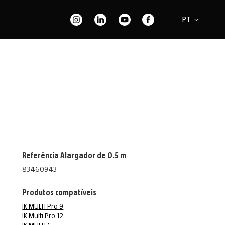
e
Idioma
PT
Referência Alargador de 0.5 m
83460943
Produtos compatíveis
IK MULTI Pro 9
IK Multi Pro 12