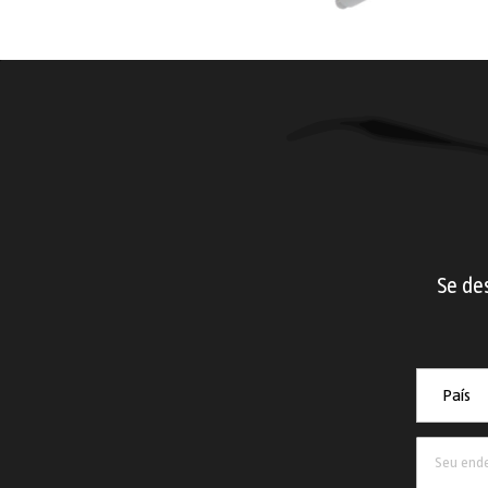
Se des
País