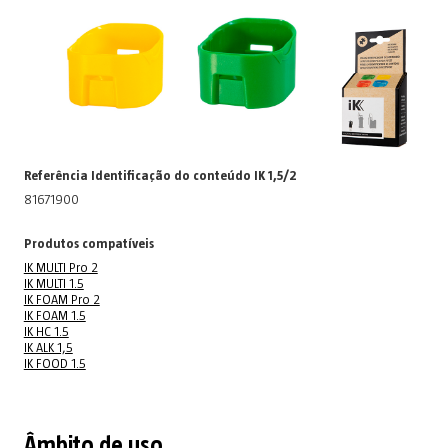
Referência Identificação do conteúdo IK 1,5/2
81671900
Produtos compatíveis
IK MULTI Pro 2
IK MULTI 1.5
IK FOAM Pro 2
IK FOAM 1.5
IK HC 1.5
IK ALK 1,5
IK FOOD 1.5
Âmbito de uso