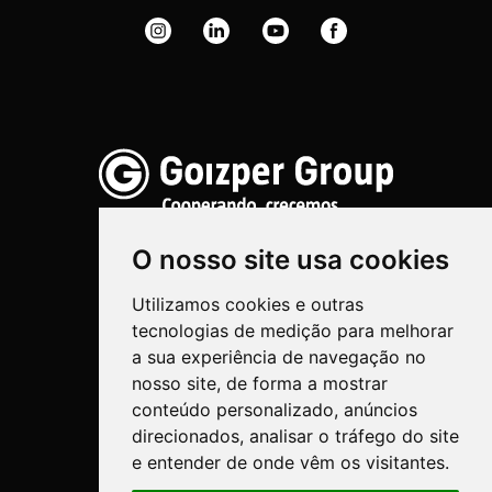
O nosso site usa cookies
Utilizamos cookies e outras
Pulverização
tecnologias de medição para melhorar
Biotechnologia
a sua experiência de navegação no
nosso site, de forma a mostrar
Industrial
conteúdo personalizado, anúncios
direcionados, analisar o tráfego do site
Goizper S.Coop.
e entender de onde vêm os visitantes.
Antigua, 4
20577 Antzuola (Gipuzkoa)