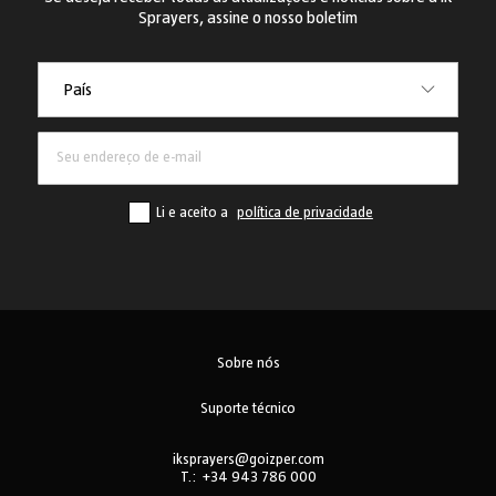
Sprayers, assine o nosso boletim
País
País
Li e aceito a
política de privacidade
Sobre nós
Suporte técnico
iksprayers@goizper.com
T.:
+34 943 786 000