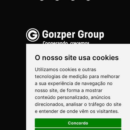
O nosso site usa cookies
Utilizamos cookies e outras
Pulverização
tecnologias de medição para melhorar
Biotechnologia
a sua experiência de navegação no
nosso site, de forma a mostrar
Industrial
conteúdo personalizado, anúncios
direcionados, analisar o tráfego do site
Goizper S.Coop.
e entender de onde vêm os visitantes.
Antigua, 4
20577 Antzuola (Gipuzkoa)
Concordo
Spain