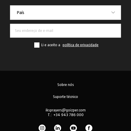
País
País
Li e aceito a
política de privacidade
Sobre nós
Suporte técnico
iksprayers@goizper.com
T.:
+34 943 786 000