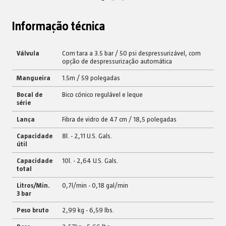
Informação técnica
Válvula
Com tara a 3.5 bar / 50 psi despressurizável, com
opção de despressurização automática
Mangueira
1.5m / 59 polegadas
Bocal de
Bico cónico regulável e leque
série
Lança
Fibra de vidro de 47 cm / 18,5 polegadas
Capacidade
8l. - 2,11 U.S. Gals.
útil
Capacidade
10l. - 2,64 U.S. Gals.
total
Litros/Min.
0,7l/min - 0,18 gal/min
3 bar
Peso bruto
2,99 kg - 6,59 lbs.