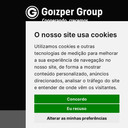
O nosso site usa cookies
Utilizamos cookies e outras
Pulverização
tecnologias de medição para melhorar
Biotechnologia
a sua experiência de navegação no
nosso site, de forma a mostrar
Industrial
conteúdo personalizado, anúncios
direcionados, analisar o tráfego do site
Goizper S.Coop.
e entender de onde vêm os visitantes.
Antigua, 4
20577 Antzuola (Gipuzkoa)
Concordo
Spain
Eu recuso
Legal
Alterar as minhas preferências
© Goizper Group 2020