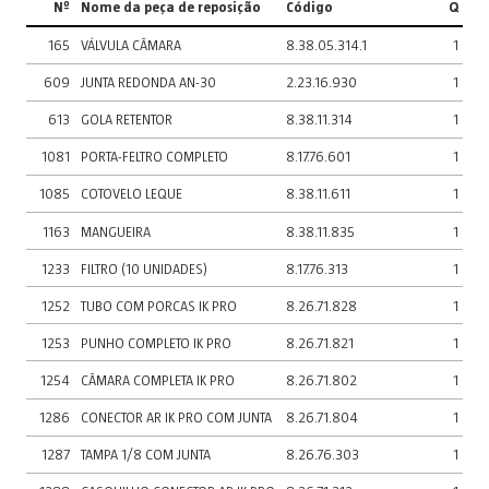
Nº
Nome da peça de reposição
Código
Q
165
VÁLVULA CÂMARA
8.38.05.314.1
1
609
JUNTA REDONDA AN-30
2.23.16.930
1
613
GOLA RETENTOR
8.38.11.314
1
1081
PORTA-FELTRO COMPLETO
8.17.76.601
1
1085
COTOVELO LEQUE
8.38.11.611
1
1163
MANGUEIRA
8.38.11.835
1
1233
FILTRO (10 UNIDADES)
8.17.76.313
1
1252
TUBO COM PORCAS IK PRO
8.26.71.828
1
1253
PUNHO COMPLETO IK PRO
8.26.71.821
1
1254
CÂMARA COMPLETA IK PRO
8.26.71.802
1
1286
CONECTOR AR IK PRO COM JUNTA
8.26.71.804
1
1287
TAMPA 1/8 COM JUNTA
8.26.76.303
1