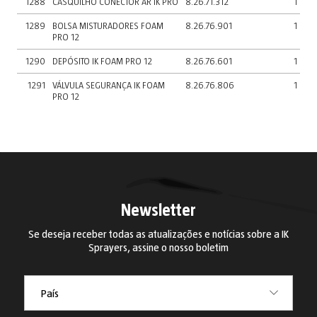
1288
CASQUILHO CONECTOR AR IK PRO
8.26.71.312
1
1289
BOLSA MISTURADORES FOAM
8.26.76.901
1
PRO 12
1290
DEPÓSITO IK FOAM PRO 12
8.26.76.601
1
1291
VÁLVULA SEGURANÇA IK FOAM
8.26.76.806
1
PRO 12
Newsletter
Se deseja receber todas as atualizações e notícias sobre a IK
Sprayers, assine o nosso boletim
País
País