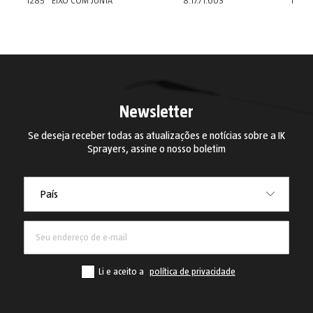
1285
EIXO COM JUNTA
8.17.71.603
1
Newsletter
Se deseja receber todas as atualizações e notícias sobre a IK
Sprayers, assine o nosso boletim
País
País
Li e aceito a
política de privacidade