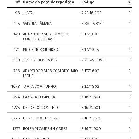
Nº
Nome da peça de reposição
Código
Q
98
JUNTA
2.23.16.990
1
165
VÁLVULA CÂMARA
8.38.05.314.1
1
473
ADAPTADOR M-12 COM BICO
8.17.71.601
1
CÔNICO REGULÁVEL
474
PROTECTOR CILINDRO
8.17.71.305
1
603
JUNTA REDONDA Ø15
2.23.99.439.16
1
728
ADAPTADOR M-18 COM BICO JATO
8.17.71.602
1
LEQUE
1078
TAMPA COM PUNHO
8.17.71.802
1
1274
CAMARA COMPLETA
8.16.71.801
1
1275
DEPÓSITO COMPLETO
8.16.71.601
1
1276
FILTRO COM TUBO 221
8.16.71.320
1
1277
BOLSA PEÇA IDEN 4 CORES
8.16.71.900
1