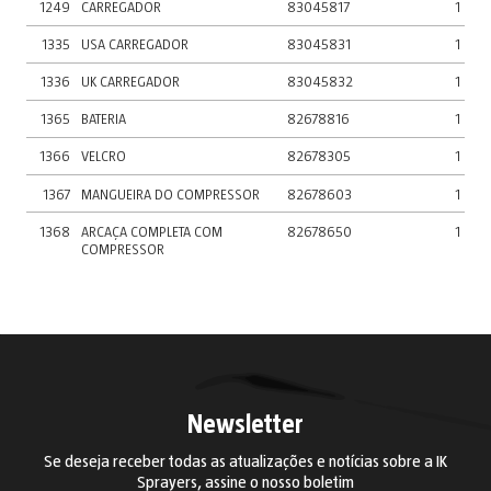
1249
CARREGADOR
83045817
1
1335
USA CARREGADOR
83045831
1
1336
UK CARREGADOR
83045832
1
1365
BATERIA
82678816
1
1366
VELCRO
82678305
1
1367
MANGUEIRA DO COMPRESSOR
82678603
1
1368
ARCAÇA COMPLETA COM
82678650
1
COMPRESSOR
Newsletter
Se deseja receber todas as atualizações e notícias sobre a IK
Sprayers, assine o nosso boletim