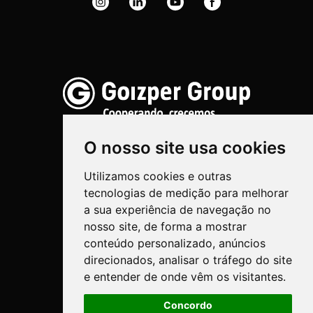
O nosso site usa cookies
Utilizamos cookies e outras
Pulverização
tecnologias de medição para melhorar
Biotechnologia
a sua experiência de navegação no
nosso site, de forma a mostrar
Industrial
conteúdo personalizado, anúncios
direcionados, analisar o tráfego do site
Goizper S.Coop.
e entender de onde vêm os visitantes.
Antigua, 4
20577 Antzuola (Gipuzkoa)
Concordo
Spain