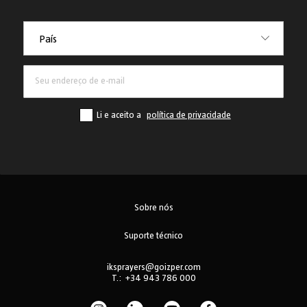
País
País
Li e aceito a
política de privacidade
Sobre nós
Suporte técnico
iksprayers@goizper.com
T.:
+34 943 786 000