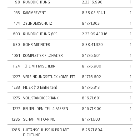
98
RUNDDICHTUNG
2.23.16.990
1
165
KAMMERVENTIL
8.38.05.314.1
1
474
ZYLINDERSCHUTZ
8.17.71.305
1
603
RUNDDICHTUNG Ø15
2.23.99.439.16
1
630
ROHR MIT FILTER
8.38.41.320
1
1081
KOMPLETTER FILZHALTER
8.17.76.601
1
1124
TÜTE MIT MISCHERN
8.17.76.900
1
1227
VERBINDUNGSSTÜCK KOMPLETT
8.17.76.602
1
1233
FILTER (10 Einheiten)
8.17.76.313
1
1275
VOLLSTÄNDIGER TANK
8.16.71.601
1
1277
BEUTEL IDEN.-TEIL 4 FARBEN
8.16.71.900
1
1285
SCHAFT MIT O-RING
8.17.71.603
1
1286
LUFTANSCHLUSS IK PRO MIT
8.26.71.804
1
DICHTUNG