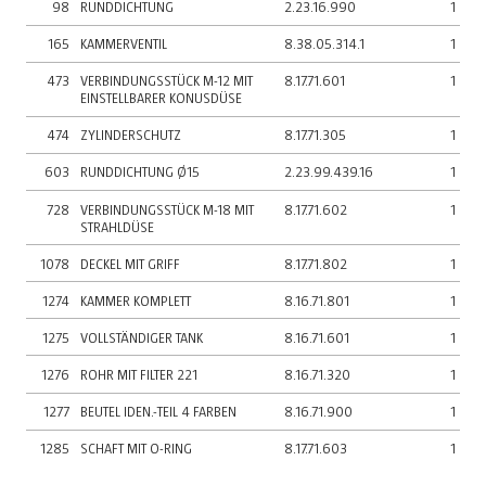
98
RUNDDICHTUNG
2.23.16.990
1
165
KAMMERVENTIL
8.38.05.314.1
1
473
VERBINDUNGSSTÜCK M-12 MIT
8.17.71.601
1
EINSTELLBARER KONUSDÜSE
474
ZYLINDERSCHUTZ
8.17.71.305
1
603
RUNDDICHTUNG Ø15
2.23.99.439.16
1
728
VERBINDUNGSSTÜCK M-18 MIT
8.17.71.602
1
STRAHLDÜSE
1078
DECKEL MIT GRIFF
8.17.71.802
1
1274
KAMMER KOMPLETT
8.16.71.801
1
1275
VOLLSTÄNDIGER TANK
8.16.71.601
1
1276
ROHR MIT FILTER 221
8.16.71.320
1
1277
BEUTEL IDEN.-TEIL 4 FARBEN
8.16.71.900
1
1285
SCHAFT MIT O-RING
8.17.71.603
1