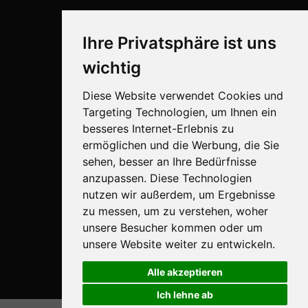
Ihre Privatsphäre ist uns
wichtig
Diese Website verwendet Cookies und
Targeting Technologien, um Ihnen ein
besseres Internet-Erlebnis zu
ermöglichen und die Werbung, die Sie
Sprühtechnik
sehen, besser an Ihre Bedürfnisse
Biotechnologie
anzupassen. Diese Technologien
nutzen wir außerdem, um Ergebnisse
Industrie
zu messen, um zu verstehen, woher
unsere Besucher kommen oder um
Goizper S.Coop.
unsere Website weiter zu entwickeln.
Antigua, 4
20577 Antzuola (Gipuzkoa)
Alle akzeptieren
Spain
Ich lehne ab