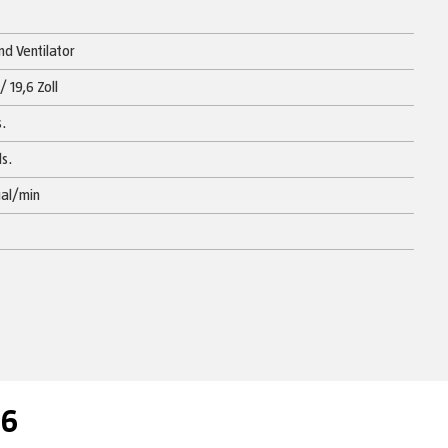
nd Ventilator
/ 19,6 Zoll
s.
ls.
gal/min
 6