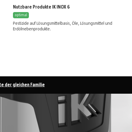
Nutzbare Produkte IK INOX 6
optimal
Pestizide auf Lösungsmittelbasis
,
Öle, Lösungsmittel und
Erdölnebenprodukte
.
e der gleichen Familie