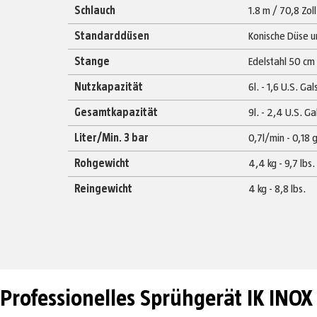
Schlauch
1.8 m / 70,8 Zoll
Standarddüsen
Konische Düse u
Stange
Edelstahl 50 cm 
Nutzkapazität
6l. - 1,6 U.S. Gal
Gesamtkapazität
9l. - 2,4 U.S. Ga
Liter/Min. 3 bar
0,7l/min - 0,18 
Rohgewicht
4,4 kg - 9,7 lbs.
Reingewicht
4 kg - 8,8 lbs.
Professionelles Sprühgerät IK INOX