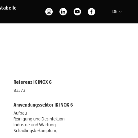
stabelle
Sprache
DE
Referenz IK INOX 6
83373
Anwendungssektor IK INOX 6
Aufbau
Reinigung und Desinfektion
Industrie und Wartung
Schädlingsbekämpfung