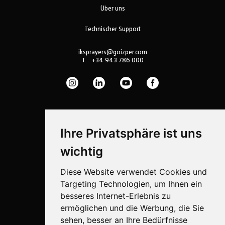
Über uns
Technischer Support
iksprayers@goizper.com
T.:
+34 943 786 000
Ihre Privatsphäre ist uns
wichtig
Diese Website verwendet Cookies und
Targeting Technologien, um Ihnen ein
besseres Internet-Erlebnis zu
ermöglichen und die Werbung, die Sie
Sprühtechnik
sehen, besser an Ihre Bedürfnisse