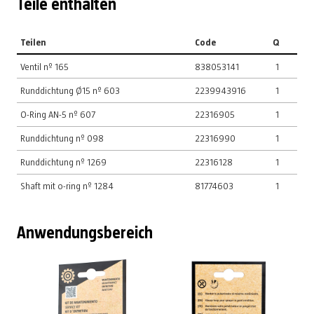
Teile enthalten
Teilen
Code
Q
Ventil nº 165
838053141
1
Runddichtung Ø15 nº 603
2239943916
1
O-Ring AN-5 nº 607
22316905
1
Runddichtung nº 098
22316990
1
Runddichtung nº 1269
22316128
1
Shaft mit o-ring nº 1284
81774603
1
Anwendungsbereich