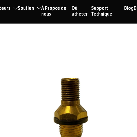
teurs
Soutien
À Propos de
Où
Support
Blog
D
nous
acheter
Technique