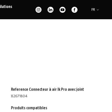
ilutions
Langue
FR
Reference Connecteur à air Ik Pro avec joint
82671804
Produits compatibles