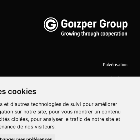
Pulvérisation
Biotechnologie
es cookies
Industriel
s et d'autres technologies de suivi pour améliorer
Goizper S.Coop.
Antigua, 4
20577 Antzuola (Gipuzkoa)
Spain
ation sur notre site, pour vous montrer un contenu
ités ciblées, pour analyser le trafic de notre site et
nance de nos visiteurs.
hanger mes préférences