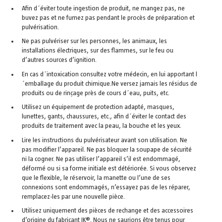
Afin d´éviter toute ingestion de produit, ne mangez pas, ne
buvez pas et ne fumez pas pendant le procès de préparation et
pulvérisation.
Ne pas pulvériser sur les personnes, les animaux, les
installations électriques, sur des flammes, sur le feu ou
d’autres sources d’ignition.
En cas d´intoxication consultez votre médecin, en lui apportant l
´emballage du produit chimique.Ne versez jamais les résidus de
produits ou de rinçage près de cours d´eau, puits, etc.
Utilisez un équipement de protection adapté, masques,
lunettes, gants, chaussures, etc., afin d´éviter le contact des
produits de traitement avec la peau, la bouche et les yeux.
Lire les instructions du pulvérisateur avant son utilisation. Ne
pas modifier l’appareil. Ne pas bloquer la soupape de sécurité
ni la cogner. Ne pas utiliser l’appareil s’il est endommagé,
déformé ou si sa forme initiale est détériorée. Si vous observez
que le flexible, le réservoir, la manette ou l’une de ses
connexions sont endommagés, n’essayez pas de les réparer,
remplacez-les par une nouvelle pièce.
Utilisez uniquement des pièces de rechange et des accessoires
d’origine du fabricant IK®. Nous ne saurions être tenus pour