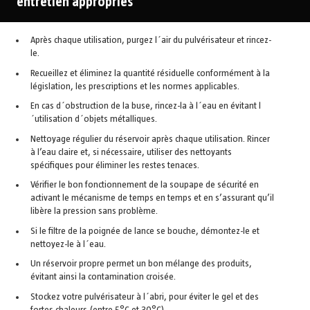
entretien appropriés
Après chaque utilisation, purgez l´air du pulvérisateur et rincez-
le.
Recueillez et éliminez la quantité résiduelle conformément à la
législation, les prescriptions et les normes applicables.
En cas d´obstruction de la buse, rincez-la à l´eau en évitant l
´utilisation d´objets métalliques.
Nettoyage régulier du réservoir après chaque utilisation. Rincer
à l’eau claire et, si nécessaire, utiliser des nettoyants
spécifiques pour éliminer les restes tenaces.
Vérifier le bon fonctionnement de la soupape de sécurité en
activant le mécanisme de temps en temps et en s’assurant qu’il
libère la pression sans problème.
Si le filtre de la poignée de lance se bouche, démontez-le et
nettoyez-le à l´eau.
Un réservoir propre permet un bon mélange des produits,
évitant ainsi la contamination croisée.
Stockez votre pulvérisateur à l´abri, pour éviter le gel et des
fortes chaleurs (entre 5°C et 30°C).