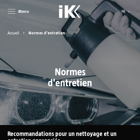
Langue
Menu
FR
Accueil
Normes d'entretien
Normes
d'entretien
Recommandations pour un nettoyage et un