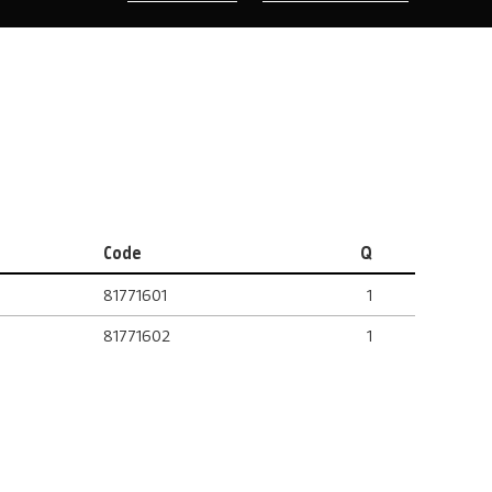
Code
Q
81771601
1
81771602
1