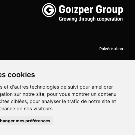
Pulvérisation
Biotechnologie
es cookies
Industriel
s et d'autres technologies de suivi pour améliorer
Goizper S.Coop.
Antigua, 4
20577 Antzuola (Gipuzkoa)
Spain
ation sur notre site, pour vous montrer un contenu
ités ciblées, pour analyser le trafic de notre site et
nance de nos visiteurs.
hanger mes préférences
de cookies
Conditions d’utilisation et politique de confidentialité