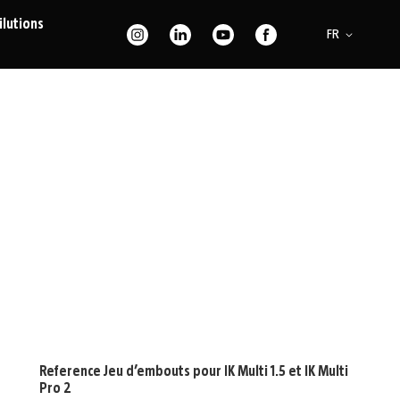
ilutions
Langue
FR
Reference Jeu d’embouts pour IK Multi 1.5 et IK Multi
Pro 2