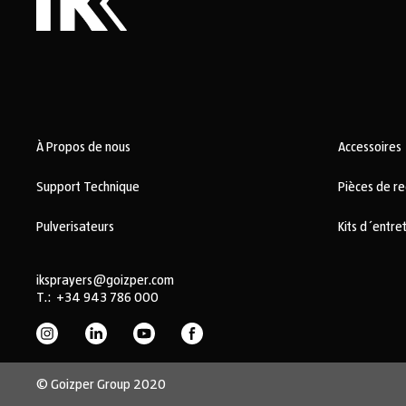
À Propos de nous
Accessoires
Support Technique
Pièces de r
Pulverisateurs
Kits d´entre
iksprayers@goizper.com
T.:
+34 943 786 000
© Goizper Group 2020