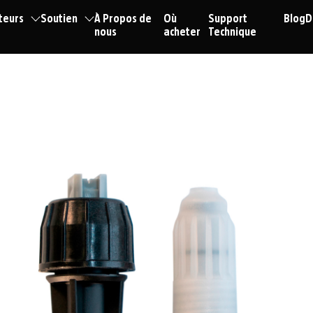
teurs
Soutien
À Propos de
Où
Support
Blog
D
nous
acheter
Technique