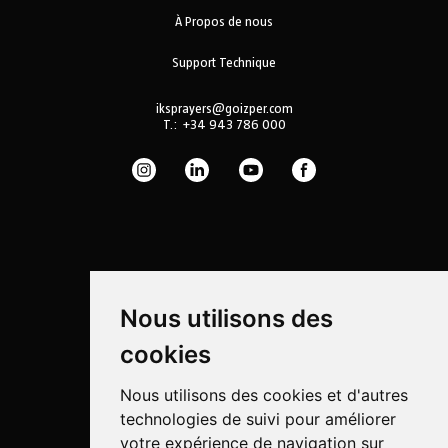
À Propos de nous
Support Technique
iksprayers@goizper.com
T.:
+34 943 786 000
Nous utilisons des
cookies
Nous utilisons des cookies et d'autres
technologies de suivi pour améliorer
Pulvérisation
votre expérience de navigation sur