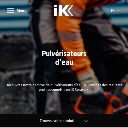
Langue
Menu
FR
Pulvérisateurs
d'eau
Découvrez notre gamme de pulvérisateurs d’eau IK. Obtenez des résultats
professionnels avec IK Sprayers.
Trouvez votre produit