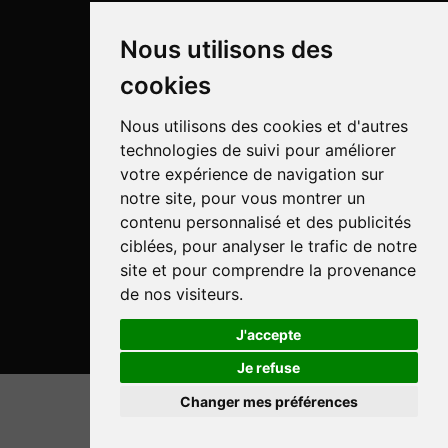
Nous utilisons des
cookies
Nous utilisons des cookies et d'autres
technologies de suivi pour améliorer
Pulvérisation
votre expérience de navigation sur
Biotechnologie
notre site, pour vous montrer un
contenu personnalisé et des publicités
Industriel
ciblées, pour analyser le trafic de notre
site et pour comprendre la provenance
Goizper S.Coop.
de nos visiteurs.
Antigua, 4
20577 Antzuola (Gipuzkoa)
J'accepte
Spain
Je refuse
Legal
Changer mes préférences
© Goizper Group 2020