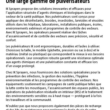
Une large gamme de pulvérisateurs
IK Sprayers propose des solutions innovantes et efficaces pour
l’application sécurisée d’agents chimiques et biologiques dans le
secteur de la santé publique. Nos pulvérisateurs sont conçus pour
appliquer des désinfectants, biocides, insecticides, larvicides et virucides
utilisés dans les hôpitaux, laboratoires, installations publiques, écoles,
environnements extérieurs et programmes de contrôle des vecteurs.
Avec IK Sprayers, les opérateurs peuvent réaliser des tâches
d’assainissement et de contrôle des vecteurs avec précision, sécurité et
confort.
Les pulvérisateurs IK sont ergonomiques, durables et faciles à utiliser.
Choisissez la taille, le modèle (gâchette, pression ou sac à dos) et le
matériau (métal ou plastique) qui correspondent le mieux à vos besoins
opérationnels. Leur conception robuste garantit une résistance optimale
aux agents chimiques et une pulvérisation constante et efficace lors
d’un usage prolongé.
Chez IK Sprayers, nous fournissons des solutions spécialisées pour la
prévention des infections, la gestion des nuisibles, l’hygiène
environnementale et les programmes de contrôle des vecteurs. Nos
équipements soutiennent les campagnes de santé publique telles que
la lutte contre les moustiques, l’assainissement des espaces publics, les
opérations de pulvérisation résiduelle en intérieur (IRS) et le traitement
des environnements sensibles ou à haut risque — protégeant à la fois
les travailleurs et la communauté.
N’oubliez pas que nous proposons également des pièces de rechange