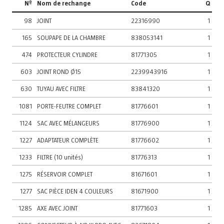
Nº
Nom de rechange
Code
Q
98
JOINT
22316990
1
165
SOUPAPE DE LA CHAMBRE
838053141
1
474
PROTECTEUR CYLINDRE
81771305
1
603
JOINT ROND Ø15
2239943916
1
630
TUYAU AVEC FILTRE
83841320
1
1081
PORTE-FEUTRE COMPLET
81776601
1
1124
SAC AVEC MÉLANGEURS
81776900
1
1227
ADAPTATEUR COMPLÈTE
81776602
1
1233
FILTRE (10 unités)
81776313
1
1275
RÉSERVOIR COMPLET
81671601
1
1277
SAC PIÈCE IDEN 4 COULEURS
81671900
1
1285
AXE AVEC JOINT
81771603
1