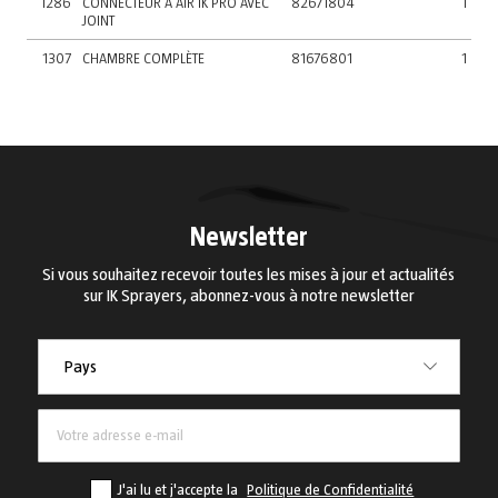
1286
CONNECTEUR À AIR IK PRO AVEC
82671804
1
JOINT
1307
CHAMBRE COMPLÈTE
81676801
1
Newsletter
Si vous souhaitez recevoir toutes les mises à jour et actualités
sur IK Sprayers, abonnez-vous à notre newsletter
Pays
Pays
J'ai lu et j'accepte la
Politique de Confidentialité