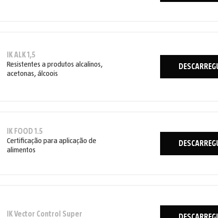
IK ALK 1,5
Resistentes a produtos alcalinos,
DESCARREG
acetonas, álcoois
IK FOOD 1.5
Certificação para aplicação de
DESCARREG
alimentos
IK Vector Control Super
DESCARREG