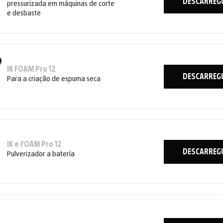
DESCARREG
pressurizada em máquinas de corte
e desbaste
IK FOAM Pro 12
DESCARREG
Para a criação de espuma seca
IK e FOAM Pro 12
DESCARREG
Pulverizador a batería