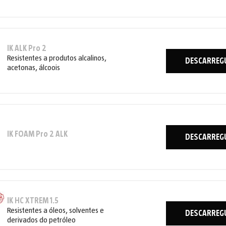
IK ALK Pro 2
Resistentes a produtos alcalinos,
DESCARREG
acetonas, álcoois
IK FOAM Pro 2 ALK
DESCARREG
IK HC XTREM 1.5
Resistentes a óleos, solventes e
DESCARREG
derivados do petróleo