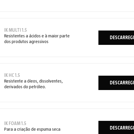
IK MULTI 1.5
Resistentes a ácidos e à maior parte
DESCARREG
dos produtos agressivos
IK HC 1.5
Resistente a óleos, dissolventes,
DESCARREG
derivados do petróleo.
IK FOAM 1.5
DESCARREG
Para a criação de espuma seca