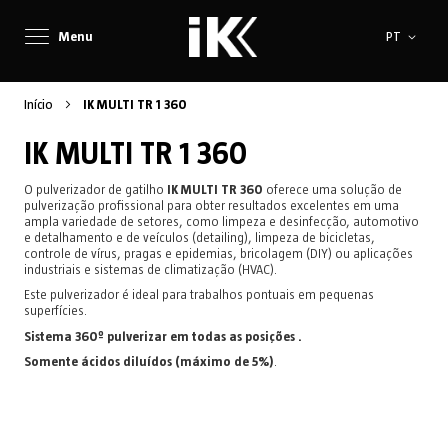
Idioma
Menu
PT
Início
IK MULTI TR 1 360
IK MULTI TR 1 360
O pulverizador de gatilho
IK MULTI TR 360
oferece uma solução de
pulverização profissional para obter resultados excelentes em uma
ampla variedade de setores, como limpeza e desinfecção, automotivo
e detalhamento e de veículos (detailing), limpeza de bicicletas,
controle de vírus, pragas e epidemias, bricolagem (DIY) ou aplicações
industriais e sistemas de climatização (HVAC).
Este pulverizador é ideal para trabalhos pontuais em pequenas
superfícies.
Sistema 360º pulverizar em todas as posições .
Somente ácidos diluídos (máximo de 5%)
.