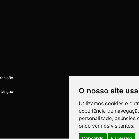
posição
O nosso site usa
utenção
Utilizamos cookies e out
experiência de navegação
personalizado, anúncios d
onde vêm os visitantes.
Concordo
Eu recuso