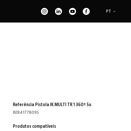
e
Idioma
PT
Referência Pistola IK MULTI TR 1 360º 5u
8E841778095
Produtos compatíveis