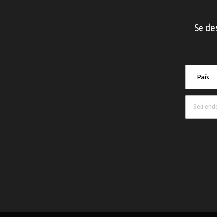
Se des
País