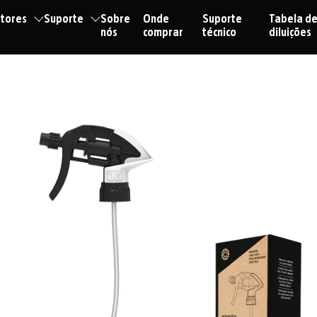
tores
Suporte
Sobre
Onde
Suporte
Tabela d
nós
comprar
técnico
diluições