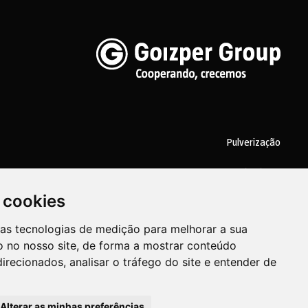
Pulverização
Biotechnologia
 cookies
Industrial
ras tecnologias de medição para melhorar a sua
Goizper S.Coop.
Antigua, 4
20577 Antzuola (Gipuzkoa)
Spain
 no nosso site, de forma a mostrar conteúdo
irecionados, analisar o tráfego do site e entender de
Alterar as minhas preferências