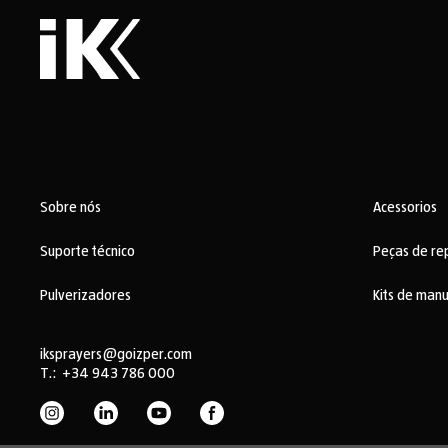
Sobre nós
Acessorios
Suporte técnico
Peças de re
Pulverizadores
Kits de man
iksprayers@goizper.com
T.:
+34 943 786 000