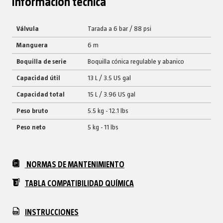
Información técnica
Válvula
Tarada a 6 bar / 88 psi
Manguera
6 m
Boquilla de serie
Boquilla cónica regulable y abanico
Capacidad útil
13 L / 3.5 US gal
Capacidad total
15 L / 3.96 US gal
Peso bruto
5.5 kg - 12.1 lbs
Peso neto
5 kg - 11 lbs
NORMAS DE MANTENIMIENTO
TABLA COMPATIBILIDAD QUÍMICA
INSTRUCCIONES