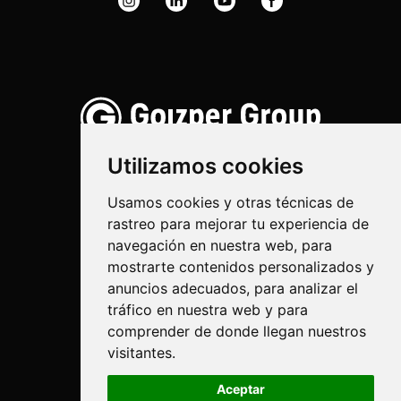
Utilizamos cookies
Usamos cookies y otras técnicas de
rastreo para mejorar tu experiencia de
Pulverización
navegación en nuestra web, para
Biotecnología
mostrarte contenidos personalizados y
anuncios adecuados, para analizar el
Industrial
tráfico en nuestra web y para
comprender de donde llegan nuestros
Goizper S.Coop.
visitantes.
Antigua, 4
20577 Antzuola (Gipuzkoa)
Aceptar
Spain