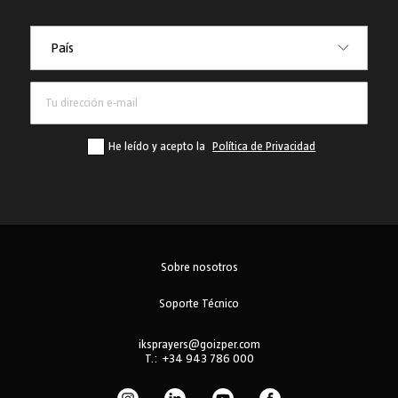
País
País
He leído y acepto la
Política de Privacidad
Sobre nosotros
Soporte Técnico
iksprayers@goizper.com
T.:
+34 943 786 000