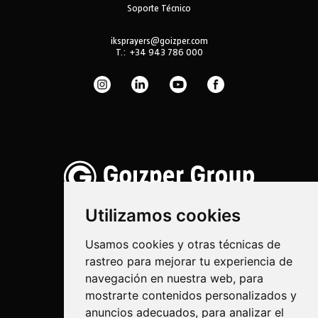
Soporte Técnico
iksprayers@goizper.com
T.:
+34 943 786 000
Utilizamos cookies
Usamos cookies y otras técnicas de
rastreo para mejorar tu experiencia de
Pulverización
navegación en nuestra web, para
Biotecnología
mostrarte contenidos personalizados y
anuncios adecuados, para analizar el