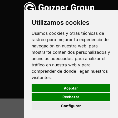
Utilizamos cookies
Usamos cookies y otras técnicas de
rastreo para mejorar tu experiencia de
Pulverización
navegación en nuestra web, para
Biotecnología
mostrarte contenidos personalizados y
anuncios adecuados, para analizar el
Industrial
tráfico en nuestra web y para
comprender de donde llegan nuestros
Goizper S.Coop.
visitantes.
Antigua, 4
20577 Antzuola (Gipuzkoa)
Aceptar
Spain
Rechazar
Legal
Configurar
© Goizper Group 2020