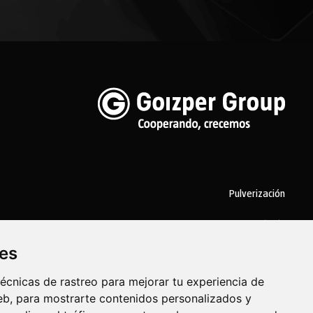
Pulverización
Biotecnología
ies
Industrial
écnicas de rastreo para mejorar tu experiencia de
Goizper S.Coop.
Antigua, 4
20577 Antzuola (Gipuzkoa)
Spain
b, para mostrarte contenidos personalizados y