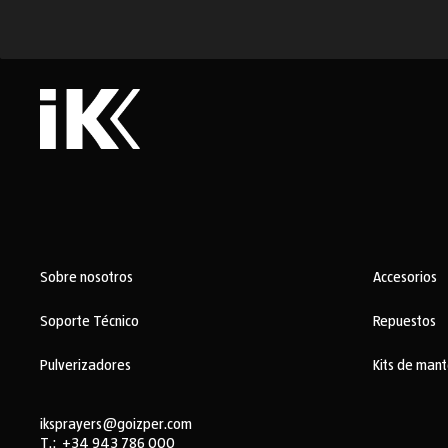
Sobre nosotros
Accesorios
Soporte Técnico
Repuestos
Pulverizadores
Kits de man
iksprayers@goizper.com
T.:
+34 943 786 000