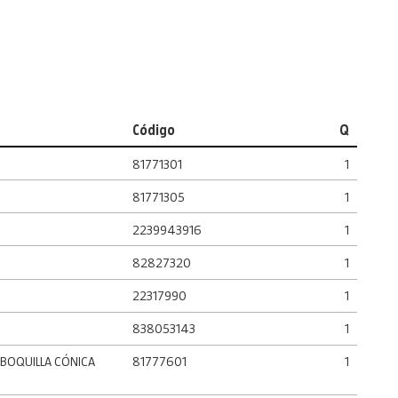
Código
Q
81771301
1
81771305
1
2239943916
1
82827320
1
22317990
1
838053143
1
BOQUILLA CÓNICA
81777601
1