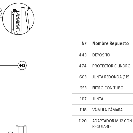
Nº
Nombre Repuesto
443
DEPÓSITO
474
PROTECTOR CILINDRO
603
JUNTA REDONDA Ø15
653
FILTRO CON TUBO
1117
JUNTA
1118
VÁLVULA CÁMARA
1120
ADAPTADOR M 12 CON 
REGULABLE