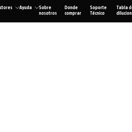
ctores
Ayuda
Sobre
Donde
Soporte
Tabla d
nosotros
comprar
Técnico
dilucio