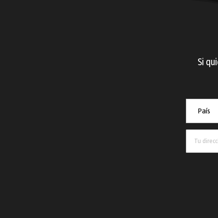
Si qu
País