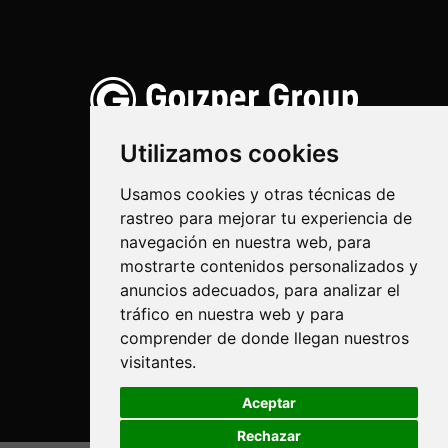
Utilizamos cookies
Usamos cookies y otras técnicas de
rastreo para mejorar tu experiencia de
Ihinztadura
navegación en nuestra web, para
Bioteknologia
mostrarte contenidos personalizados y
anuncios adecuados, para analizar el
Industriala
tráfico en nuestra web y para
comprender de donde llegan nuestros
Goizper S.Coop.
visitantes.
Antigua, 4
20577 Antzuola (Gipuzkoa)
Aceptar
Spain
Rechazar