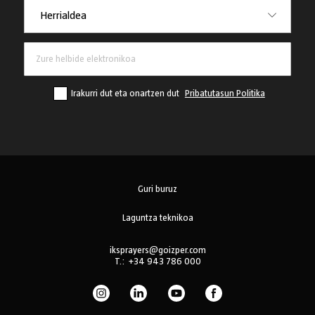
Herrialdea
Herrialdea
Irakurri dut eta onartzen dut
Pribatutasun Politika
Guri buruz
Laguntza teknikoa
iksprayers@goizper.com
T.:
+34 943 786 000