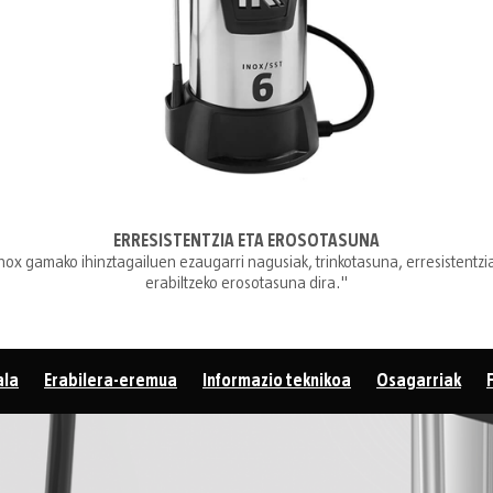
ERRESISTENTZIA ETA EROSOTASUNA
Inox gamako ihinztagailuen ezaugarri nagusiak, trinkotasuna, erresistentzi
erabiltzeko erosotasuna dira."
ala
Erabilera-eremua
Informazio teknikoa
Osagarriak