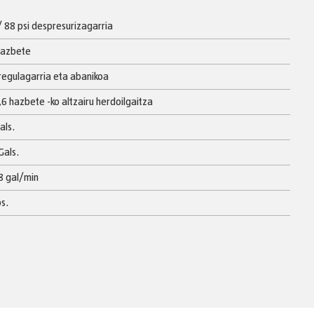
/ 88 psi despresurizagarria
 hazbete
rregulagarria eta abanikoa
,6 hazbete -ko altzairu herdoilgaitza
Gals.
 Gals.
18 gal/min
bs.