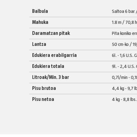
Balbula
Saltoa 6 bar 
Mahuka
1.8 m / 70,8
Daramatzan pitak
Pita koniko e
Lantza
50 cm-ko / 19
Edukiera erabilgarria
6l. - 1,6 U.S. 
Edukiera totala
9l. - 2,4 U.S.
Litroak/Min. 3 bar
0,7l/min - 0,
Pisu brutoa
4,4 kg - 9,7 l
Pisu netoa
4 kg - 8,8 lbs.