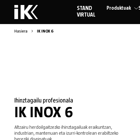
STAND
Produktuak
VIRTUAL
Hasiera
IK INOX 6
Ihinztagailu profesionala
IK INOX 6
Altzairu herdoilgaitzezko ihinztagailuak eraikuntzan,
industrian, mantenuan eta izurri-kontrolean erabiltzeko
bereziki diseinatuak.