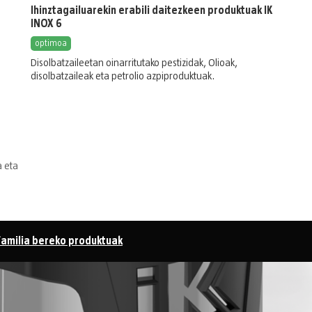
Ihinztagailuarekin erabili daitezkeen produktuak IK
INOX 6
optimoa
Disolbatzaileetan oinarritutako pestizidak
,
Olioak,
disolbatzaileak eta petrolio azpiproduktuak
.
a eta
Familia bereko produktuak