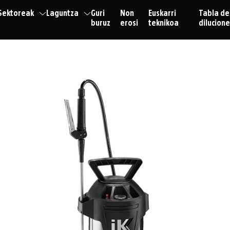
Sektoreak
Laguntza
Guri
Non
Euskarri
Tabla de
buruz
erosi
teknikoa
dilucion