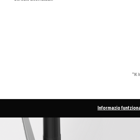
"IK 
Informazio funtzion