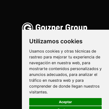
Utilizamos cookies
Usamos cookies y otras técnicas de
rastreo para mejorar tu experiencia de
Ihinztadura
navegación en nuestra web, para
Bioteknologia
mostrarte contenidos personalizados y
anuncios adecuados, para analizar el
Industriala
tráfico en nuestra web y para
comprender de donde llegan nuestros
Goizper S.Coop.
visitantes.
Antigua, 4
20577 Antzuola (Gipuzkoa)
Aceptar
Spain