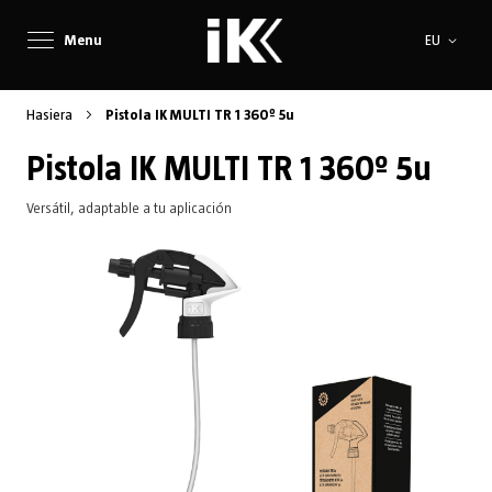
Language
Menu
EU
Hasiera
Pistola IK MULTI TR 1 360º 5u
Pistola IK MULTI TR 1 360º 5u
Versátil, adaptable a tu aplicación