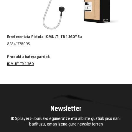
Erreferentzia Pistola IK MULTI TR 1 360º 5u
8E841778095
Produktu bateragarriak
IK MULTI TR 1 360
Newsletter
IK Sprayers-i buruzko eguneratze eta albiste guztiak jaso nahi
badituzu, eman izena gure newsletterren