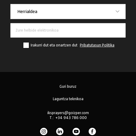
Herrialdea
Herrialdea
Irakurri dut eta onartzen dut
Pribatutasun Politika
Guri buruz
Laguntza teknikoa
iksprayers@goizper.com
T.:
+34 943 786 000