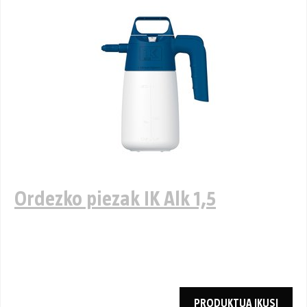
Ordezko piezak IK Alk 1,5
PRODUKTUA IKUSI