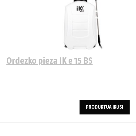
Ordezko pieza IK e 15 BS
PRODUKTUA IKUSI