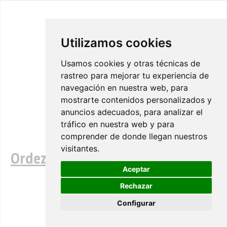
Utilizamos cookies
Usamos cookies y otras técnicas de
rastreo para mejorar tu experiencia de
navegación en nuestra web, para
mostrarte contenidos personalizados y
anuncios adecuados, para analizar el
tráfico en nuestra web y para
comprender de donde llegan nuestros
visitantes.
Ordezko piezak IK FOAM 1,5
Aceptar
Rechazar
Configurar