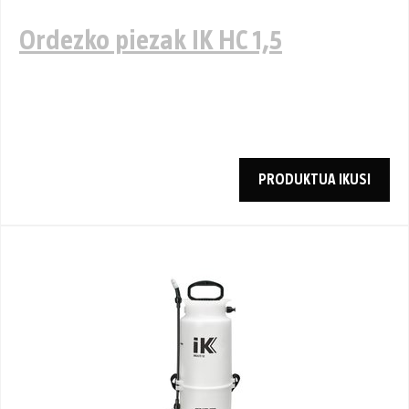
Ordezko piezak IK HC 1,5
PRODUKTUA IKUSI