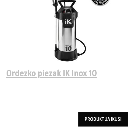
Ordezko piezak IK Inox 10
PRODUKTUA IKUSI