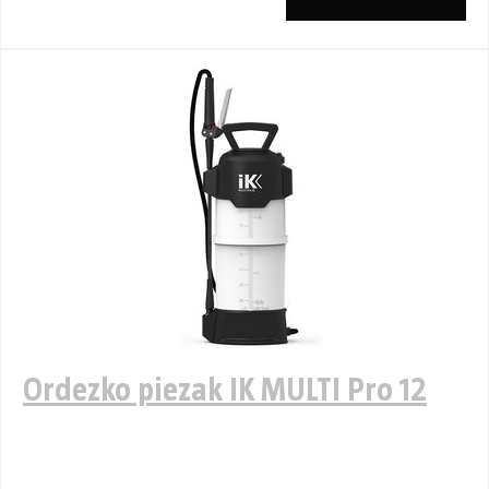
Ordezko piezak IK MULTI Pro 12