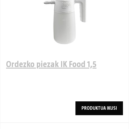
Ordezko piezak IK Food 1,5
PRODUKTUA IKUSI