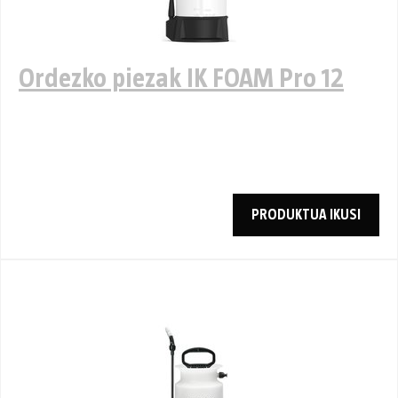
Ordezko piezak IK FOAM Pro 12
PRODUKTUA IKUSI