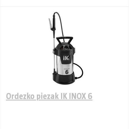
Ordezko piezak IK INOX 6