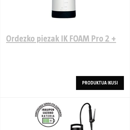
Ordezko piezak IK FOAM Pro 2 +
PRODUKTUA IKUSI