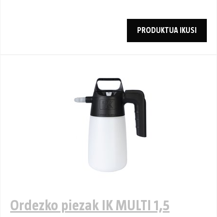
PRODUKTUA IKUSI
Ordezko piezak IK MULTI 1,5